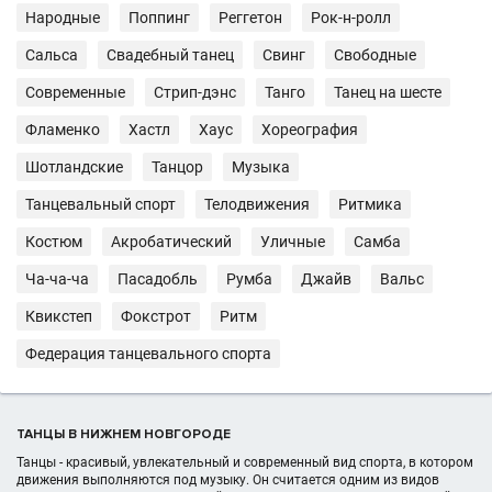
Народные
Поппинг
Реггетон
Рок-н-ролл
Сальса
Свадебный танец
Свинг
Свободные
Современные
Стрип-дэнс
Танго
Танец на шесте
Фламенко
Хастл
Хаус
Хореография
Шотландские
Танцор
Музыка
Танцевальный спорт
Телодвижения
Ритмика
Костюм
Акробатический
Уличные
Самба
Ча-ча-ча
Пасадобль
Румба
Джайв
Вальс
Квикстеп
Фокстрот
Ритм
Федерация танцевального спорта
ТАНЦЫ В НИЖНЕМ НОВГОРОДЕ
Танцы - красивый, увлекательный и современный вид спорта, в котором
движения выполняются под музыку. Он считается одним из видов