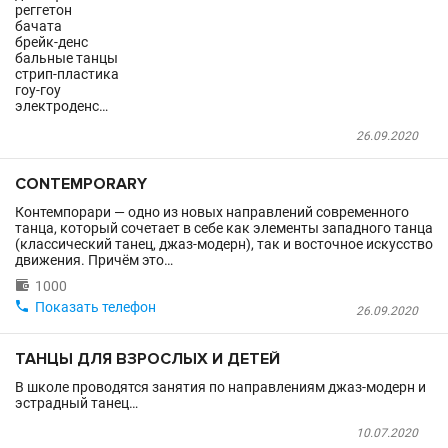
реггетон
бачата
брейк-денс
бальные танцы
стрип-пластика
гоу-гоу
электроденс…
26.09.2020
CONTEMPORARY
Контемпорари — одно из новых направлений современного
танца, который сочетает в себе как элементы западного танца
(классический танец, джаз-модерн), так и восточное искусство
движения. Причём это…

1000

Показать телефон
26.09.2020
ТАНЦЫ ДЛЯ ВЗРОСЛЫХ И ДЕТЕЙ
В школе проводятся занятия по направлениям джаз-модерн и
эстрадный танец…
10.07.2020