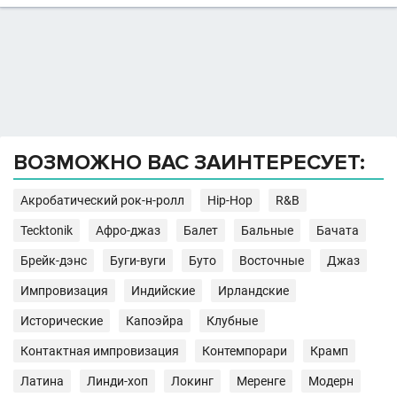
ВОЗМОЖНО ВАС ЗАИНТЕРЕСУЕТ:
Акробатический рок-н-ролл
Hip-Hop
R&B
Tecktonik
Афро-джаз
Балет
Бальные
Бачата
Брейк-дэнс
Буги-вуги
Буто
Восточные
Джаз
Импровизация
Индийские
Ирландские
Исторические
Капоэйра
Клубные
Контактная импровизация
Контемпорари
Крамп
Латина
Линди-хоп
Локинг
Меренге
Модерн