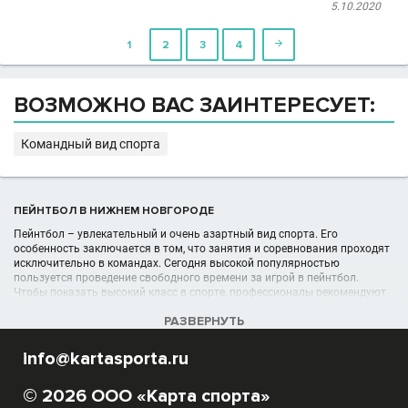
5.10.2020
1
2
3
4

ВОЗМОЖНО ВАС ЗАИНТЕРЕСУЕТ:
Командный вид спорта
ПЕЙНТБОЛ В НИЖНЕМ НОВГОРОДЕ
Пейнтбол – увлекательный и очень азартный вид спорта. Его
особенность заключается в том, что занятия и соревнования проходят
исключительно в командах. Сегодня высокой популярностью
пользуется проведение свободного времени за игрой в пейнтбол.
Чтобы показать высокий класс в спорте, профессионалы рекомендуют
посещать курсы пейнтбола.
РАЗВЕРНУТЬ
УЧРЕЖДЕНИЯ (ШКОЛЫ, КЛУБЫ) В РАЗДЕЛЕ ПЕЙНТБОЛ В НИЖНЕМ
info@kartasporta.ru
НОВГОРОДЕ
Список пейнтбольных организаций, секций, спортшкол, клубов
© 2026 ООО «Карта спорта»
отображён в полном объёме в данном каталоге спортивных