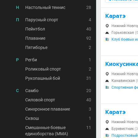
Н
Настольный теннис
28
Каратэ
П
Парусный спорт
4
Нижний Новгоро

Пейнтбол
40
Горьковская
(

Плавание
92
Клуб боевых и

Пятиборье
2
Р
Регби
1
Киокусинк
Роликовый спорт
2
Нижний Новгор

Рукопашный бой
31
Канавинская
(

Спортивная ф

С
Самбо
20
Силовой спорт
40
Синхронное плавание
3
Каратэ
Сквош
1
Нижний Новгоро

Смешанные боевые
11
Буревестник
(3

единоборства (MMA)
Подростковый 
