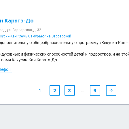
ан Каратэ-До
д, ул. Варварская, д. 32
екусин-Кан "Семь Самураев" на Варварской
 дополнительную общеобразовательную программу «Кекусин-Кан – 
 духовных и физических способностей детей и подростков, и на это
твами Кекусин-Кан Каратэ-До…
лефон
1
2
3
…
9
