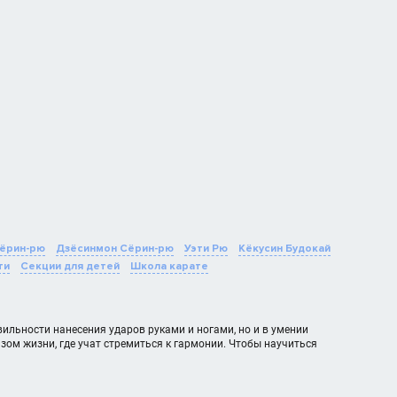
ёрин-рю
Дзёсинмон Сёрин-рю
Уэти Рю
Кёкусин Будокай
ти
Секции для детей
Школа карате
вильности нанесения ударов руками и ногами, но и в умении
зом жизни, где учат стремиться к гармонии. Чтобы научиться