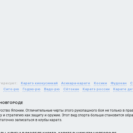
тересует:
Каратэ киокусинкай
Асихара-карате
Косики
Фудокан
С
Сито-рю
Годзю-рю
Вадо-рю
Сётокан
Каратэ россии
Карате де
 НОВГОРОДЕ
усство Японии. Отличительные черты этого рукопашного боя не только в пра
у и стратегию как защиту и оружие. Этот вид спорта больше становится обра
статочно записаться в клубы каратэ.