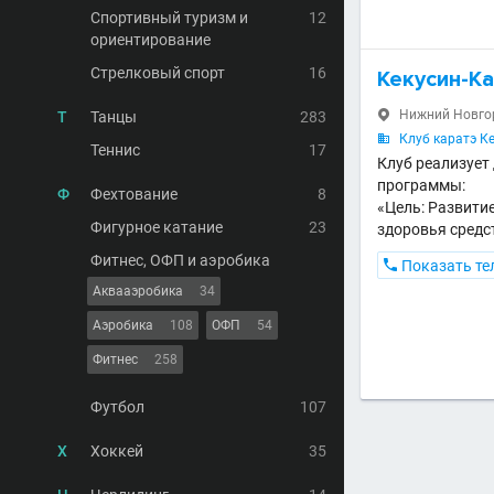
Спортивный туризм и
12
ориентирование
Стрелковый спорт
16
Кекусин-К
Нижний Новгоро
Т
Танцы
283

Клуб каратэ К

Теннис
17
Клуб реализует
программы:
Ф
Фехтование
8
«Цель: Развитие
Фигурное катание
23
здоровья средс
Фитнес, ОФП и аэробика

Показать те
Аквааэробика
34
Аэробика
108
ОФП
54
Фитнес
258
Футбол
107
Х
Хоккей
35