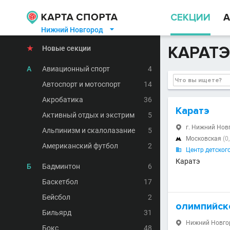
СЕКЦИИ
А
Нижний Новгород

КАРАТЭ
★
Новые секции
А
Авиационный спорт
4
Автоспорт и мотоспорт
14
Акробатика
36
Каратэ
Активный отдых и экстрим
5
г. Нижний Новг

Альпинизм и скалолазание
5
Московская
(0

Американский футбол
2
Центр детског

Каратэ
Б
Бадминтон
6
Баскетбол
17
Бейсбол
2
олимпийск
Бильярд
31
Нижний Новгоро

Бокс
48