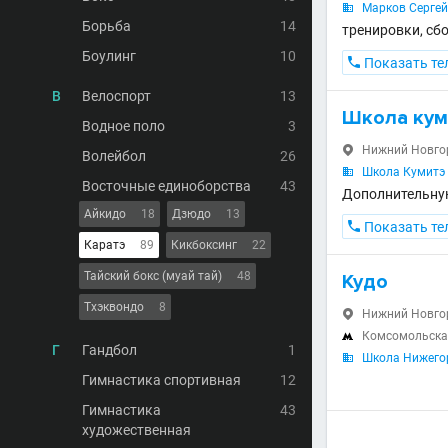
Марков Серге

Борьба
14
тренировки, сб
Боулинг
10

Показать те
В
Велоспорт
13
Школа кум
Водное поло
3
Нижний Новгоро

Волейбол
26
Школа Кумитэ

Восточные единоборства
43
Дополнительну
Айкидо
18
Дзюдо
13

Показать те
Каратэ
89
Кикбоксинг
22
Тайский бокс (муай тай)
48
Кудо
Тхэквондо
8
Нижний Новгоро

Комсомольск

Г
Гандбол
1
Школа Нижегор

Гимнастика спортивная
12
Гимнастика
43
художественная