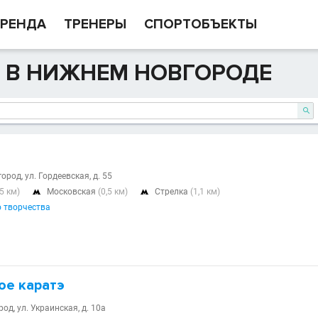
РЕНДА
ТРЕНЕРЫ
СПОРТОБЪЕКТЫ
 В НИЖНЕМ НОВГОРОДЕ

ород, ул. Гордеевская, д. 55
,5 км)
Московская
(0,5 км)
Стрелка
(1,1 км)


о творчества
ое каратэ
д, ул. Украинская, д. 10а