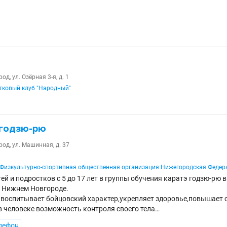
д, ул. Озёрная 3-я, д. 1
тковый клуб "Народный"
 годзю-рю
од, ул. Машинная, д. 37
Физкультурно-спортивная общественная организация Нижегородская Федер
й и подростков с 5 до 17 лет в группы обучения каратэ годзю-рю 
в Нижнем Новгороде.
 воспитывает бойцовский характер,укрепляет здоровье,повышает 
 человеке возможность контроля своего тела…
лефон