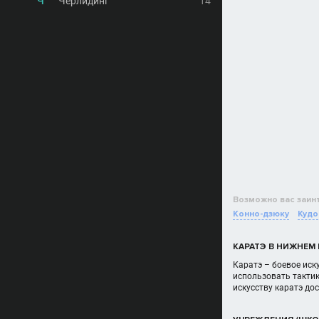
Ч
Черлидинг
14
Возможно вас заин
Конно-дзюку
Кудо
КАРАТЭ В НИЖНЕМ
Каратэ – боевое иск
использовать тактик
искусству каратэ до