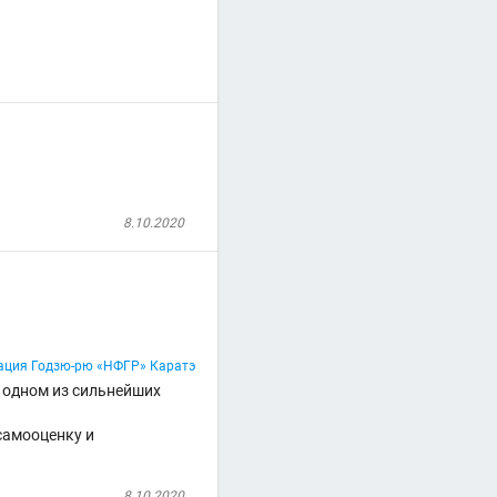
8.10.2020
ация Годзю-рю «НФГР» Каратэ
в одном из сильнейших
самооценку и
8.10.2020