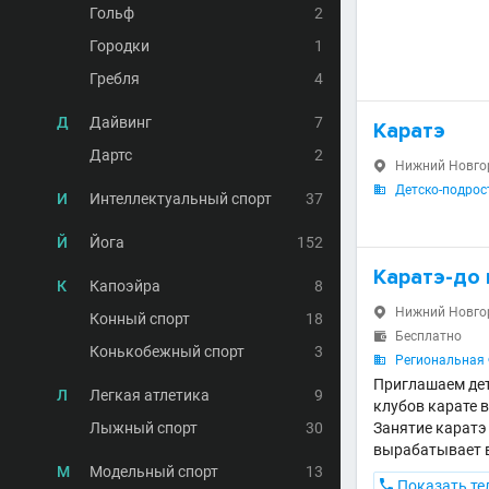
Гольф
2
Городки
1
Гребля
4
Д
Дайвинг
7
Каратэ
Дартс
2
Нижний Новгоро

Детско-подрос

И
Интеллектуальный спорт
37
Й
Йога
152
Каратэ-до
К
Капоэйра
8
Нижний Новгор

Конный спорт
18
Бесплатно

Конькобежный спорт
3
Региональная 

Приглашаем дете
Л
Легкая атлетика
9
клубов карате 
Лыжный спорт
30
Занятие каратэ
вырабатывает в
М
Модельный спорт
13

Показать те