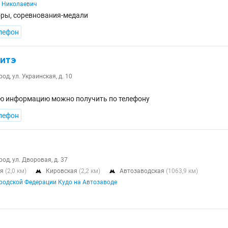
й Николаевич
оры, соревнования-медали
лефон
итэ
д, ул. Украинская, д. 10
ю информацию можно получить по телефону
лефон
д, ул. Дворовая, д. 37
ая
(2,0 км)
Кировская
(2,2 км)
Автозаводская
(1063,9 км)


одской Федерации Кудо на Автозаводе