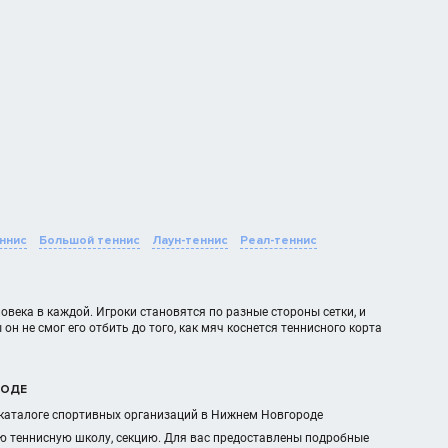
ннис
Большой теннис
Лаун-теннис
Реал-теннис
овека в каждой. Игроки становятся по разные стороны сетки, и
н не смог его отбить до того, как мяч коснется теннисного корта
РОДЕ
м каталоге спортивных организаций в Нижнем Новгороде
ю теннисную школу, секцию. Для вас предоставлены подробные