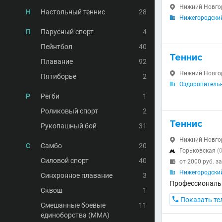
Нижний Новгоро

Н
Настольный теннис
28
Нижегородский

П
Парусный спорт
4
Пейнтбол
40
Теннис
Плавание
92
Нижний Новгоро

Пятиборье
2
Оздоровительн

Р
Регби
1
Роликовый спорт
2
Теннис
Рукопашный бой
31
Нижний Новгор

С
Самбо
20
Горьковская
(

Силовой спорт
40
от 2000 руб. з

Нижегородский

Синхронное плавание
3
Профессиональн
Сквош
1

Показать те
Смешанные боевые
11
единоборства (MMA)