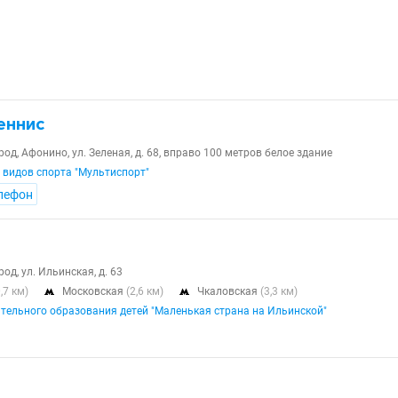
еннис
д, Афонино, ул. Зеленая, д. 68, вправо 100 метров белое здание
 видов спорта "Мультиспорт"
лефон
д, ул. Ильинская, д. 63
0,7 км)
Московская
(2,6 км)
Чкаловская
(3,3 км)


тельного образования детей "Маленькая страна на Ильинской"