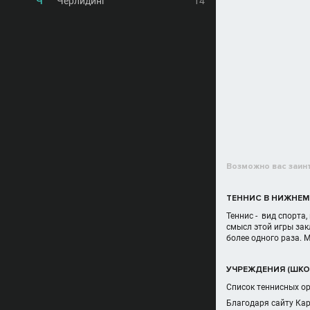
Ч
Черлидинг
14
Возможно вас заин
ТЕННИС В НИЖНЕ
Теннис - вид спорта
смысл этой игры зак
более одного раза. 
УЧРЕЖДЕНИЯ (ШКО
Список теннисных ор
Благодаря сайту Ка