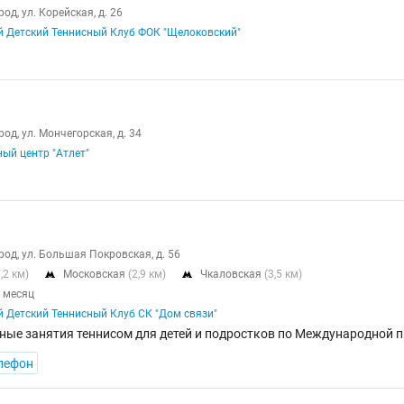
д, ул. Корейская, д. 26
 Детский Теннисный Клуб ФОК "Щелоковский"
д, ул. Мончегорская, д. 34
ый центр "Атлет"
од, ул. Большая Покровская, д. 56
0,2 км)
Московская
(2,9 км)
Чкаловская
(3,5 км)


а месяц
 Детский Теннисный Клуб СК "Дом связи"
ые занятия теннисом для детей и подростков по Международной пр
лефон