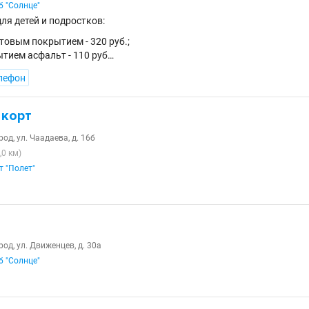
б "Солнце"
ля детей и подростков:
нтовым покрытием - 320 руб.;
ытием асфальт - 110 руб…
лефон
 корт
д, ул. Чаадаева, д. 16б
,0 км)
т "Полет"
д, ул. Движенцев, д. 30а
б "Солнце"