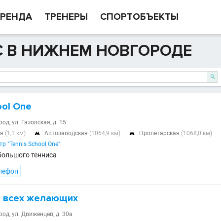
РЕНДА
ТРЕНЕРЫ
СПОРТОБЪЕКТЫ
С В НИЖНЕМ НОВГОРОДЕ

ool One
д, ул. Газовская, д. 15
ая
(1,1 км)
Автозаводская
(1064,9 км)
Пролетарская
(1068,0 км)


р "Tennis School One"
большого тенниса
лефон
я всех желающих
д, ул. Движенцев, д. 30а