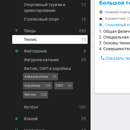
Большой т
Спортивный туризм и
12
ориентирование
Нижний Новгор

Буревестник
(2
Стрелковый спорт
16

Спортивный кл

Т
Танцы
283
Общая физиче
Специальная 
Теннис
17
Основы техни
Совершенство
Ф
Фехтование
8

Показать те
Фигурное катание
23
Фитнес, ОФП и аэробика
Аквааэробика
34
Аэробика
108
ОФП
54
Фитнес
258
Футбол
107
Х
Хоккей
35