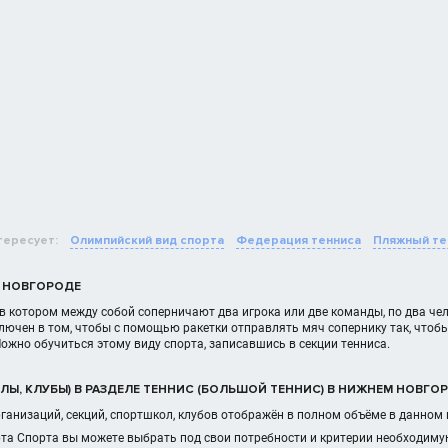
тересует:
Олимпийский вид спорта
Федерация тенниса
Пляжный те
М НОВГОРОДЕ
, в котором между собой соперничают два игрока или две команды, по два чел
лючен в том, чтобы с помощью ракетки отправлять мяч сопернику так, чтобы о
Можно обучиться этому виду спорта, записавшись в секции тенниса.
ЛЫ, КЛУБЫ) В РАЗДЕЛЕ ТЕННИС (БОЛЬШОЙ ТЕННИС) В НИЖНЕМ НОВГО
ганизаций, секций, спортшкол, клубов отображён в полном объёме в данно
рта Спорта вы можете выбрать под свои потребности и критерии необходиму