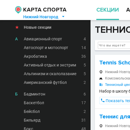
СЕКЦИИ
А
Нижний Новгород

ТЕННИ
★
Новые секции
А
Авиационный спорт
4
Автоспорт и мотоспорт
14
Акробатика
36
Tennis Sch
Активный отдых и экстрим
5
Нижний Новгоро

Альпинизм и скалолазание
5
Комсомольск

Американский футбол
2
Теннисный цент

Набор в школу 
Б
Бадминтон
6

Показать те
Баскетбол
17
Бейсбол
2
Теннис дл
Бильярд
31
Нижний Новгоро

Бокс
48