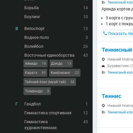
Теннисный клу

Борьба
14
Аренда кортов д
Боулинг
10
3 корта с гру
1 корт с покр
В
Велоспорт
13

Показать те
Водное поло
3
Волейбол
26
Теннисный
Восточные единоборства
43
Нижний Новгоро

Айкидо
18
Дзюдо
13
Буревестник
(3

Теннисный кор
Каратэ
89
Кикбоксинг
22

Тайский бокс (муай тай)
48
Тхэквондо
8
Теннис
Г
Гандбол
1
Нижний Новгоро

Теннисный клу
Гимнастика спортивная
12

Гимнастика
43
художественная