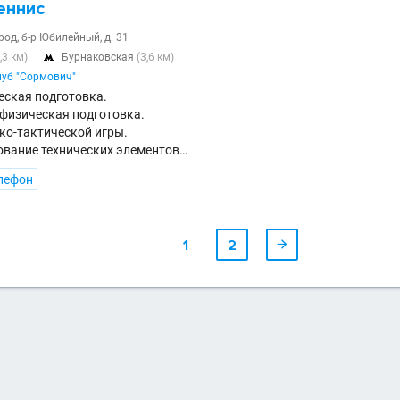
еннис
од, б-р Юбилейный, д. 31
,3 км)
Бурнаковская
(3,6 км)

уб "Сормович"
ская подготовка.
физическая подготовка.
ко-тактической игры.
вание технических элементов…
лефон
1
2
