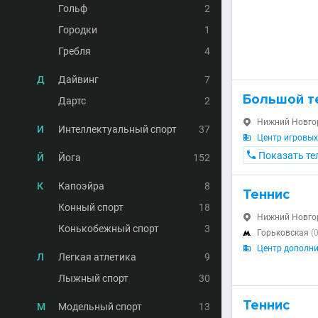
Гольф
2
Городки
1
Гребля
4
Д
Дайвинг
7
Большой т
Дартс
2
Нижний Новгоро

И
Интеллектуальный спорт
37
Центр игровых


Показать те
Й
Йога
152
К
Капоэйра
8
Теннис
Конный спорт
18
Нижний Новгоро

Конькобежный спорт
3
Горьковская
(

Центр дополни

Л
Легкая атлетика
9
Лыжный спорт
30
Теннис
М
Модельный спорт
13