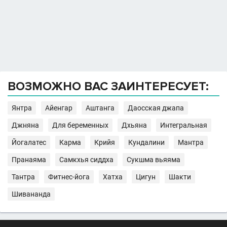
ВОЗМОЖНО ВАС ЗАИНТЕРЕСУЕТ:
Янтра
Айенгар
Аштанга
Даосская джапа
Джняна
Для беременных
Дхьяна
Интегральная
Йогалатес
Карма
Крийя
Кундалини
Мантра
Пранаяма
Самкхья сиддха
Сукшма вьяяма
Тантра
Фитнес-йога
Хатха
Цигун
Шакти
Шивананда