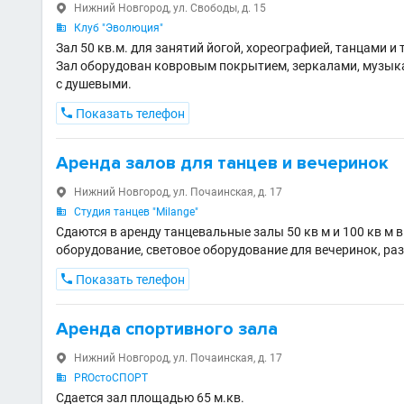
Нижний Новгород, ул. Свободы, д. 15

Клуб "Эволюция"

Зал 50 кв.м. для занятий йогой, хореографией, танцами и т
Зал оборудован ковровым покрытием, зеркалами, музык
с душевыми.

Показать телефон
Аренда залов для танцев и вечеринок
Нижний Новгород, ул. Почаинская, д. 17

Студия танцев "Milange"

Сдаются в аренду танцевальные залы 50 кв м и 100 кв м в
оборудование, световое оборудование для вечеринок, ра

Показать телефон
Аренда спортивного зала
Нижний Новгород, ул. Почаинская, д. 17

PROстоСПОРТ

Сдается зал площадью 65 м.кв.