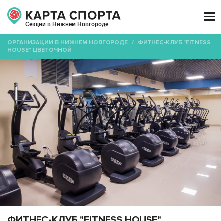

Секции в Нижнем Новгороде
ОРГАНИЗАЦИИ В НИЖНЕМ НОВГОРОДЕ
/
ФИТНЕС-КЛУБ "FITNESS
HOUSE" ЦВЕТОЧНОЙ
ФИТНЕС-КЛУБ "FITNESS HOUSE"